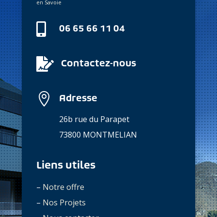
en Savoie

06 65 66 11 04

Contactez-nous

Adresse
26b rue du Parapet
73800 MONTMELIAN
Liens utiles
–
Notre offre
–
Nos Projets